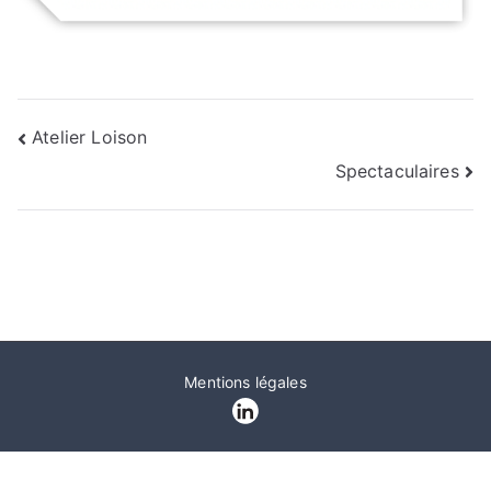
Navigation
Atelier Loison
Spectaculaires
de
l’article
Mentions légales